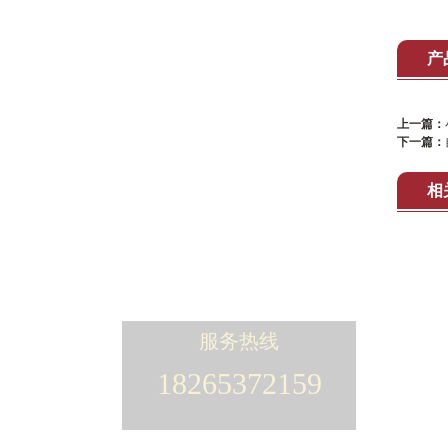
甑锅
产
风冷冷却器
水冷冷却器
上一篇：
下一篇：
粉碎机
摊晾机
相
不锈钢周转桶
紫砂净水器
原生态酒篓酒海
服务热线
18265372159