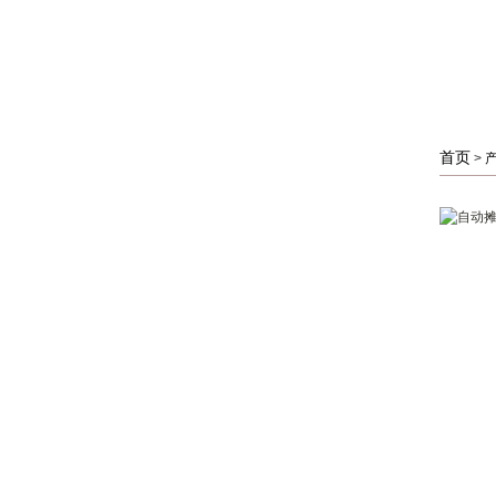
首页
>
不锈钢酒罐
不锈钢散酒桶
不锈钢内胆实木酒桶
酿酒设备