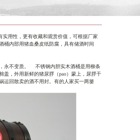
有实用性，更有收藏和观赏价值，可根据厂家
酒桶内部用猪血桑皮纸防腐，具有储酒时间
，永不变质。 不锈钢内胆实木酒桶是用柳条
盖，外用新鲜的猪尿脬（pao）蒙上，尿脬干
锅运回散卖的酒不用封。有的人家买一两篓