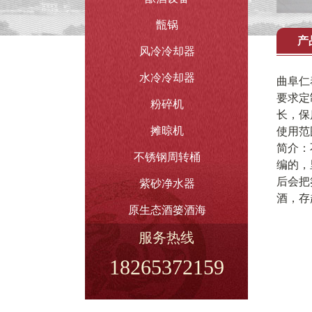
甑锅
产
风冷冷却器
水冷冷却器
曲阜仁
要求定
粉碎机
长，保
摊晾机
使用范
简介：
不锈钢周转桶
编的，
后会把
紫砂净水器
酒，存
原生态酒篓酒海
服务热线
18265372159