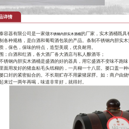
品详情
泰容器有限公司是一家做
的厂家，实木酒桶既具
不锈钢内胆实木酒桶
制各种规格，是白酒和葡萄酒包装的产品。条制不锈钢内胆实木
质，保色，保味的特点，造型美观，优良耐用。
围；白酒和红酒，各大酒厂各大酒店与私人酿酒等；
不锈钢内胆实木酒桶是盛酒的好的器具，用它盛酒不变味不跑味
里面用发好的猪血粘毛头纸糊的，一共糊一十八层。篓口盖一种棉
篓口封的紧密贴合的。不长期贮存不用蒙猪尿脬。如：商户由烧
起来过一两年再喝，味道非常好，就得封。