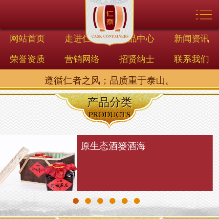


首页
走进仁泰
网站首页
走进仁泰
产品中心
新闻资讯
荣誉资质
营销网络
招贤纳士
联系我们
产品中心
遵循仁者之风；品质重于泰山。
新闻资讯
产品分类
荣誉资质
PRODUCTS
营销网络
原生态酒篓酒海
招贤纳士
联系我们
在线留言