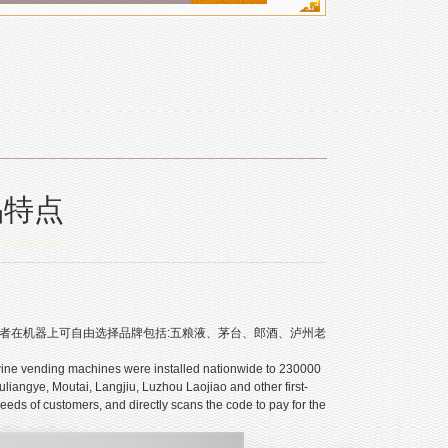
品特点
ww.qfrtrq.com
者在机器上可自由选择品牌包括:五粮液、茅台、郎酒、泸州老
ne vending machines were installed nationwide to 230000
liangye, Moutai, Langjiu, Luzhou Laojiao and other first-
eeds of customers, and directly scans the code to pay for the