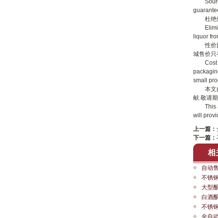
Source g
guarantee
杜绝假酒
Eliminate
liquor fr
性价比：
城售价只
Cost perf
packaging
small pro
本文
献.敬请期
This arti
will prov
上一篇：
下一篇：
相
自动
不锈
大型
白酒
不锈
全自