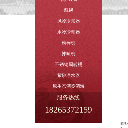
甑锅
风冷冷却器
水冷冷却器
粉碎机
摊晾机
不锈钢周转桶
紫砂净水器
原生态酒篓酒海
服务热线
18265372159
源头保障