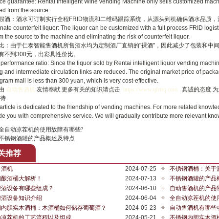
uarantee: Rentai Intelligent Wine vending Machine only sells customized machin
d from the source.
：酒水可订制实行全程FRID物流和二维码跟踪系统，从源头到机确保酒水品质，
 counterfeit liquor: The liquor can be customized with a full process FRID logisti
om the source to the machine and eliminating the risk of counterfeit liquor.
由于仁泰智能售酒机所售酒水均为定制酒厂直销的"裸酒"，因此减少了包装和中间流
有不到300元，出彩具性价比。
ormance ratio: Since the liquor sold by Rentai intelligent liquor vending machine 
 and intermediate circulation links are reduced. The original market price of packa
gram mall is less than 300 yuan, which is very cost-effective.
由
自动售酒机
友情奉献.更多有关的知识请点击
https://www.qfrtrq.com
真诚的态度.为
待.
cle is dedicated to the friendship of vending machines. For more related knowledg
ide you with comprehensive service. We will gradually contribute more relevant kn
全自动凉茬机的使用故障有哪些?
不锈钢酒罐的产品概述及特点
关推荐
售酒机
2024-07-25
不锈钢酒桶：关于
钢酿酒桶大解析！
2024-07-13
不锈钢酒罐的产品
酿酒设备有哪些组成？
2024-06-10
自动售酒机的产品
酿酒设备知识介绍
2024-06-04
全自动凉茬机的使
钢内胆实木酒桶：木酒桶如何储存葡萄酒？
2024-05-23
自动售酒机有哪些
动凉茬机的工艺流程以及组成
2024-05-21
不锈钢内胆实木酒