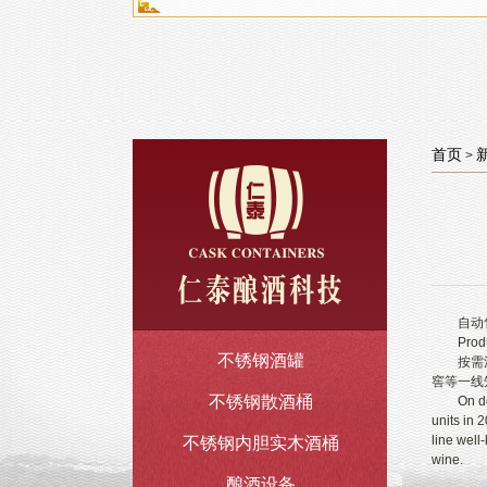
首页
>
自动售
Product 
不锈钢酒罐
按需消费
窖等一线
不锈钢散酒桶
On deman
units in 
line well
不锈钢内胆实木酒桶
wine.
酿酒设备