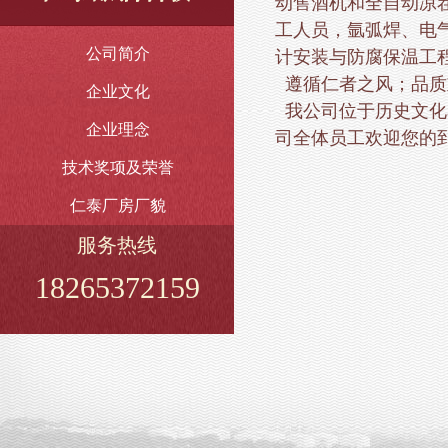
动售酒机和全自动凉
工人员，氩弧焊、电
公司简介
计安装与防腐保温工
遵循仁者之风；品质
企业文化
我公司位于历史文化
企业理念
司全体员工欢迎您的
技术奖项及荣誉
仁泰厂房厂貌
服务热线
18265372159