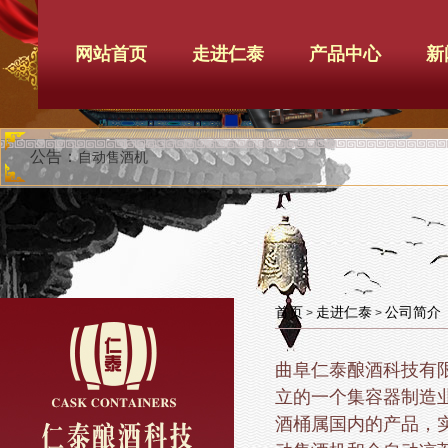
网站首页
走进仁泰
产品中心
新
公告：
自动售酒机
首页
走进仁泰
公司简介
>
>
曲阜仁泰酿酒科技有
立的一个集容器制造
酒桶属国内的产品，