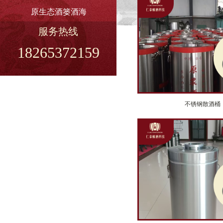
原生态酒篓酒海
服务热线
18265372159
不锈钢散酒桶