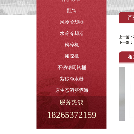
甑锅
产
风冷冷却器
水冷冷却器
上一篇：
下一篇：
粉碎机
摊晾机
相
不锈钢周转桶
紫砂净水器
原生态酒篓酒海
服务热线
18265372159