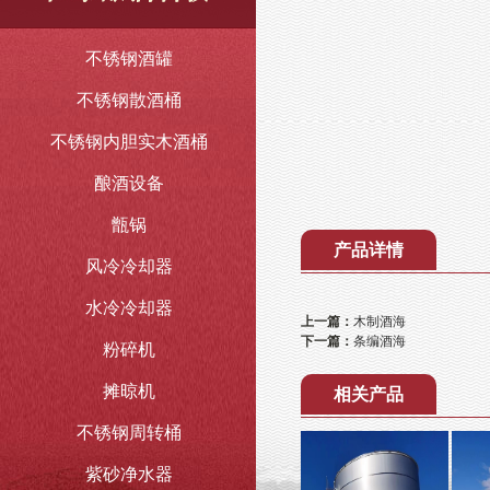
不锈钢酒罐
不锈钢散酒桶
不锈钢内胆实木酒桶
酿酒设备
甑锅
产品详情
风冷冷却器
水冷冷却器
上一篇：
木制酒海
下一篇：
条编酒海
粉碎机
摊晾机
相关产品
不锈钢周转桶
紫砂净水器