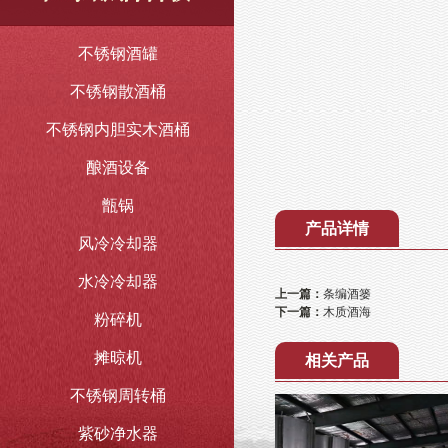
不锈钢酒罐
不锈钢散酒桶
不锈钢内胆实木酒桶
酿酒设备
甑锅
产品详情
风冷冷却器
水冷冷却器
上一篇：
条编酒篓
下一篇：
木质酒海
粉碎机
摊晾机
相关产品
不锈钢周转桶
紫砂净水器