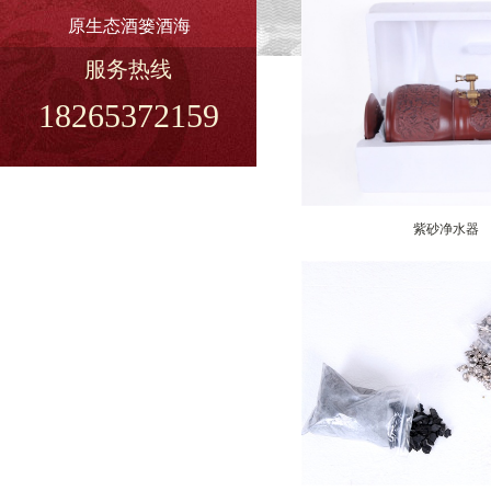
原生态酒篓酒海
服务热线
18265372159
紫砂净水器