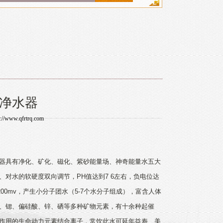
净水器
p://www.qfrtrq.com
器具有净化、矿化、磁化、紫砂能量场、神奇能量水五大
、对水的软硬度双向调节，PH值达到7 6左右，负电位达
-200mv，产生小分子团水（5-7个水分子组成），富含人体
、锶、偏硅酸、锌、硒等多种矿物元素，有十余种起催
作用的生命动力元素结合离子，常饮此水可延年益寿、美