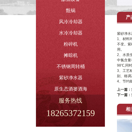
甑锅
产
风冷冷却器
水冷冷却器
紫砂净水
1、材料
粉碎机
不变。紫
用。
摊晾机
2、水质
中氯含量
98℃,同
不锈钢周转桶
3、工艺
刻、格调
紫砂净水器
4、节约
原生态酒篓酒海
上一篇：
下一篇：
服务热线
相
18265372159