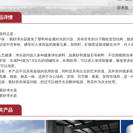
容养颜、
品详情
器特点是：
环保 ：紫砂净水器避免了塑料和金属对水的污染，具有非常的分子颗粒造型结构，烧
砂泥中含有铁、硒等对人体有益的微量元素，加热时，矿物质还能溶解在水中，对人
生态健康：净水器内放入多种健康净化材料，如紫砂和麦饭石等材料，不仅能吸附自
丰富，生成PH值为7.6左右的弱碱性水，长期饮用，可以使人体排除毒素，吸收更
时可以泡茶。
精美：本产品不仅具有超值的实用价值，同时还具有出众的艺术价值。其外形外观多
高雅、精致、独具一格。适用于办公场所、宾馆、写字楼、家庭、茶馆等场所，是一
能源：紫砂具有保温功能，您还可以烧开水后断掉电源，将其作为凉水饮用。
紫砂净水器
紫砂净水器
关产品